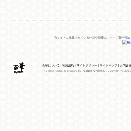
当サイトに掲載されている作品や情報は、すべて著作権法
百華について
|
利用規約
|
サイトポリシー
|
サイトマップ
|
お問合
The main visual is created by
Yoshimi OHTANI
. | Copyright © 201